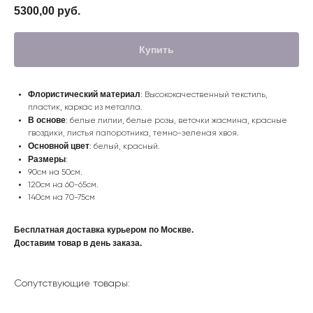
5300,00
руб.
Купить
Флористический материал
: Высококачественный текстиль,
пластик, каркас из металла.
В основе
: белые лилии, белые розы, веточки жасмина, красные
гвоздики, листья папоротника, темно-зеленая хвоя.
Основной цвет
: белый, красный.
Размеры
:
90см на 50см.
120см на 60-65см.
140см на 70-75см
Бесплатная доставка курьером по Москве.
Доставим товар в день заказа.
Сопутствующие товары: