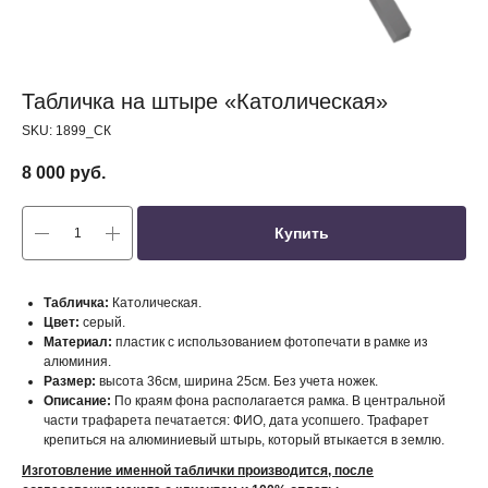
Табличка на штыре «Католическая»
SKU:
1899_СК
8 000
руб.
Купить
Табличка:
Католическая.
Цвет:
серый.
Материал:
пластик с использованием фотопечати в рамке из
алюминия.
Размер:
высота 36см, ширина 25см. Без учета ножек.
Описание:
По краям фона располагается рамка. В центральной
части трафарета печатается: ФИО, дата усопшего. Трафарет
крепиться на алюминиевый штырь, который втыкается в землю.
Изготовление именной таблички производится, после