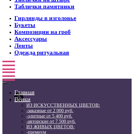
Таблички памятники
Гирлянды в изголовье
Букеты
Композиции на гроб
Аксессуары
Ленты
Одежда ритуальная
Главная
Венки
ИЗ ИСКУССТВЕННЫХ ЦВЕТОВ:
-заказные от 2 000 руб.
-элитные от 5 400 руб.
-авторские от 7 500 руб.
ИЗ ЖИВЫХ ЦВЕТОВ:
-премиум