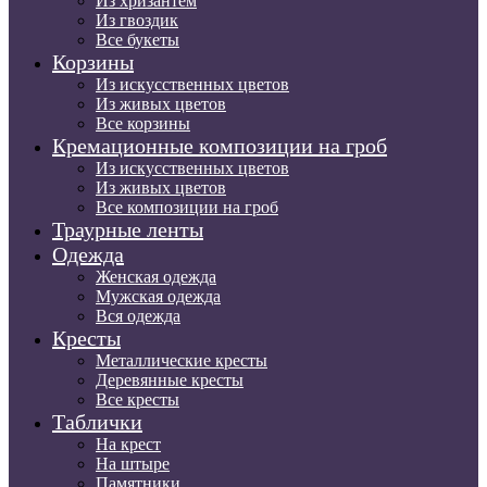
Из хризантем
Из гвоздик
Все букеты
Корзины
Из искусственных цветов
Из живых цветов
Все корзины
Кремационные композиции на гроб
Из искусственных цветов
Из живых цветов
Все композиции на гроб
Траурные ленты
Одежда
Женская одежда
Мужская одежда
Вся одежда
Кресты
Металлические кресты
Деревянные кресты
Все кресты
Таблички
На крест
На штыре
Памятники