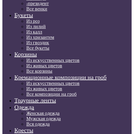
-президент
Все венки
Букеты
Из роз
Из лилий
Из калл
Из хризантем
Из гвоздик
Все букеты
Корзины
Из искусственных цветов
Из живых цветов
Все корзины
Кремационные композиции на гроб
Из искусственных цветов
Из живых цветов
Все композиции на гроб
Траурные ленты
Одежда
Женская одежда
Мужская одежда
Вся одежда
Кресты