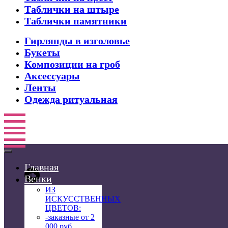
Таблички на штыре
Таблички памятники
Гирлянды в изголовье
Букеты
Композиции на гроб
Аксессуары
Ленты
Одежда ритуальная
Главная
Венки
ИЗ
ИСКУССТВЕННЫХ
ЦВЕТОВ:
-заказные от 2
000 руб.