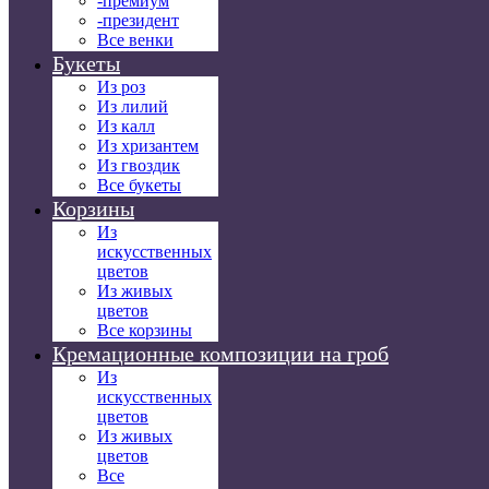
-премиум
-президент
Все венки
Букеты
Из роз
Из лилий
Из калл
Из хризантем
Из гвоздик
Все букеты
Корзины
Из
искусственных
цветов
Из живых
цветов
Все корзины
Кремационные композиции на гроб
Из
искусственных
цветов
Из живых
цветов
Все