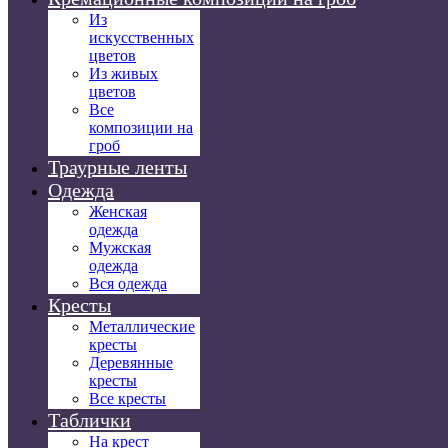
Из
искусственных
цветов
Из живых
цветов
Все
композиции на
гроб
Траурные ленты
Одежда
Женская
одежда
Мужская
одежда
Вся одежда
Кресты
Металлические
кресты
Деревянные
кресты
Все кресты
Таблички
На крест