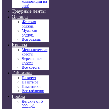
композиции на
гроб
Траурные ленты
Одежда
Женская
одежда
Мужская
одежда
Вся одежда
Кресты
Металлические
кресты
Деревянные
кресты
Все кресты
Таблички
На крест
На штыре
Памятники
Все таблички
Гробы
Детские от 5
000 руб.