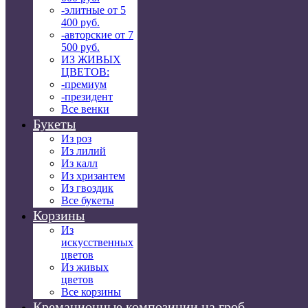
-элитные от 5
400 руб.
-авторские от 7
500 руб.
ИЗ ЖИВЫХ
ЦВЕТОВ:
-премиум
-президент
Все венки
Букеты
Из роз
Из лилий
Из калл
Из хризантем
Из гвоздик
Все букеты
Корзины
Из
искусственных
цветов
Из живых
цветов
Все корзины
Кремационные композиции на гроб