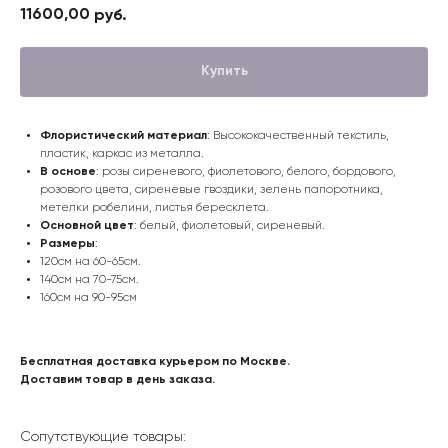
11600,00
руб.
Купить
Флористический материал
: Высококачественный текстиль,
пластик, каркас из металла.
В основе
: розы сиреневого, фиолетового, белого, бордового,
розового цвета, сиреневые гвоздики, зелень папоротника,
метелки робелини, листья бересклета.
Основной цвет
: белый, фиолетовый, сиреневый.
Размеры
:
120см на 60-65см.
140см на 70-75см.
160см на 90-95см
Бесплатная доставка курьером по Москве.
Доставим товар в день заказа.
Сопутствующие товары: