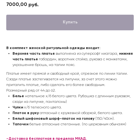
7000,00
руб.
Купить
В комплект женской ритуальной одежды входит:
Верхняя часть платья
выполнена из суперсофт ниагара,
нижняя
часть платья
габардин, воротник стойка, рукава с манжетами,
украшение брошь, на талии пояс.
Платье имеет прямой и свободный крой, отрезное по линии талии.
Сзади платье застегивается на липучки, за счет этого можно
приталить платье, либо сделать его более свободным.
Размерный ряд от 44 до 62.
Белье
нательное х/б белого цвета. Рубашка с длинным рукавом,
сзади на липучке, панталоны)
Чулки
х/б телесного цвета.
Платок в руку
атласный с кружевной оборкой, белого цвета.
Белый шифоновый шарф-платок на голову
(150/40см).
Тапочки
белые атласные стеганные. (по церковным обычаям)
-Доставка бесплатная в пределах МКАД.