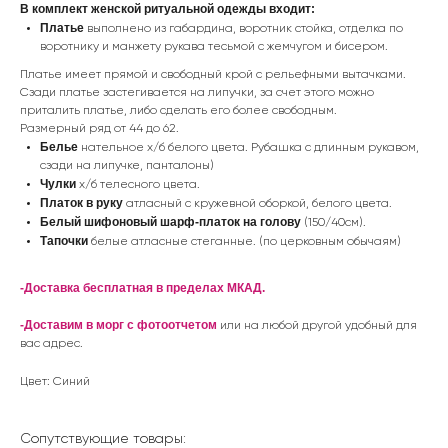
В комплект женской ритуальной одежды входит:
Платье
выполнено из габардина, воротник стойка, отделка по
воротнику и манжету рукава тесьмой с жемчугом и бисером.
Платье имеет прямой и свободный крой с рельефными вытачками.
Сзади платье застегивается на липучки, за счет этого можно
приталить платье, либо сделать его более свободным.
Размерный ряд от 44 до 62.
Белье
нательное х/б белого цвета. Рубашка с длинным рукавом,
сзади на липучке, панталоны)
Чулки
х/б телесного цвета.
Платок в руку
атласный с кружевной оборкой, белого цвета.
Белый шифоновый шарф-платок на голову
(150/40см).
Тапочки
белые атласные стеганные. (по церковным обычаям)
-Доставка бесплатная в пределах МКАД.
-Доставим в морг с фотоотчетом
или на любой другой удобный для
вас адрес.
Цвет: Синий
Сопутствующие товары: