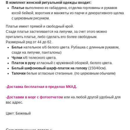
В комплект женской ритуальной одежды входит:
Платье
выполнено из габардина, отделка горловины и рукавов
косой бейкой, воротник и манжеты из парчи и декоративного щелка
с церковным рисунком.
Платье имеет прямой и свободный крой.
Сзади платье застегивается на липучки, за счет этого можно
приталить платье, либо сделать его более свободным.
Размерный ряд от 44 до 62.
Белье
нательное х/б белого цвета. Рубашка с длинным рукавом,
сзади на липучке, панталоны)
Чулки
х/б телесного цвета.
Платок в руку
атласный с кружевной оборкой, белого цвета.
Белый шифоновый шарф-платок на голову
(150/40см).
Тапочки
белые атласные стеганные. (по церковным обычаям)
-Доставка бесплатная в пределах МКАД.
-Доставим в морг с фотоотчетом
или на любой другой удобный для
вас адрес.
Цвет: Бежевый