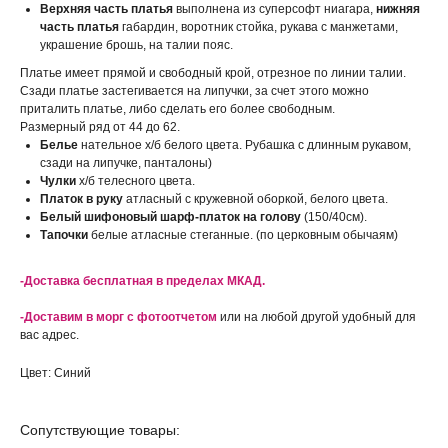
Верхняя часть платья
выполнена из суперсофт ниагара,
нижняя
часть платья
габардин, воротник стойка, рукава с манжетами,
украшение брошь, на талии пояс.
Платье имеет прямой и свободный крой, отрезное по линии талии.
Сзади платье застегивается на липучки, за счет этого можно
приталить платье, либо сделать его более свободным.
Размерный ряд от 44 до 62.
Белье
нательное х/б белого цвета. Рубашка с длинным рукавом,
сзади на липучке, панталоны)
Чулки
х/б телесного цвета.
Платок в руку
атласный с кружевной оборкой, белого цвета.
Белый шифоновый шарф-платок на голову
(150/40см).
Тапочки
белые атласные стеганные. (по церковным обычаям)
-Доставка бесплатная в пределах МКАД.
-Доставим в морг с фотоотчетом
или на любой другой удобный для
вас адрес.
Цвет: Синий
Сопутствующие товары: