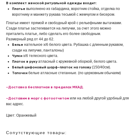
В комплект женской ритуальной одежды входит:
выполнено из габардина, воротник стойка, отделка по
Платье
воротнику и манжету рукава тесьмой с жемчугом и бисером.
Платье имеет прямой и свободный крой с рельефными вытачками.
Сзади платье застегивается на липучки, за счет этого можно
приталить платье, либо сделать его более свободным.
Размерный ряд от 44 до 62.
нательное х/б белого цвета. Рубашка с длинным рукавом,
Белье
сзади на липучке, панталоны)
х/б телесного цвета.
Чулки
атласный с кружевной оборкой, белого цвета.
Платок в руку
(150/40см).
Белый шифоновый шарф-платок на голову
белые атласные стеганные. (по церковным обычаям)
Тапочки
-Доставка бесплатная в пределах МКАД.
или на любой другой удобный для
-Доставим в морг с фотоотчетом
вас адрес.
Цвет: Оранжевый
Сопутствующие товары: