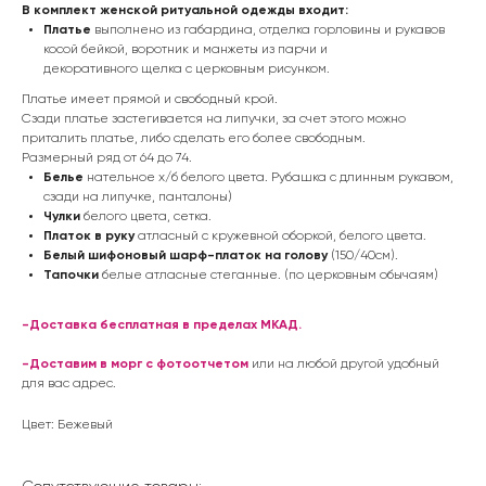
В комплект женской ритуальной одежды входит:
Платье
выполнено из габардина, отделка горловины и рукавов
косой бейкой, воротник и манжеты из парчи и
декоративного щелка с церковным рисунком.
Платье имеет прямой и свободный крой.
Сзади платье застегивается на липучки, за счет этого можно
приталить платье, либо сделать его более свободным.
Размерный ряд от 64 до 74.
Белье
нательное х/б белого цвета. Рубашка с длинным рукавом,
сзади на липучке, панталоны)
Чулки
белого цвета, сетка.
Платок в руку
атласный с кружевной оборкой, белого цвета.
Белый шифоновый шарф-платок на голову
(150/40см).
Тапочки
белые атласные стеганные. (по церковным обычаям)
-Доставка бесплатная в пределах МКАД.
-Доставим в морг с фотоотчетом
или на любой другой удобный
для вас адрес.
Цвет: Бежевый