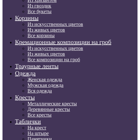
Из хризантем
Из гвоздик
Все букеты
Корзины
Из искусственных цветов
Из живых цветов
Все корзины
Кремационные композиции на гроб
Из искусственных цветов
Из живых цветов
Все композиции на гроб
Траурные ленты
Одежда
Женская одежда
Мужская одежда
Вся одежда
Кресты
Металлические кресты
Деревянные кресты
Все кресты
Таблички
На крест
На штыре
Памятники