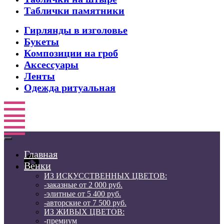
Таблички памятники
Гирлянды в изголовье
Букеты
Композиции на гроб
Аксессуары
Ленты
Одежда ритуальная
Главная
Венки
ИЗ ИСКУССТВЕННЫХ ЦВЕТОВ:
-заказные от 2 000 руб.
-элитные от 5 400 руб.
-авторские от 7 500 руб.
ИЗ ЖИВЫХ ЦВЕТОВ:
-премиум