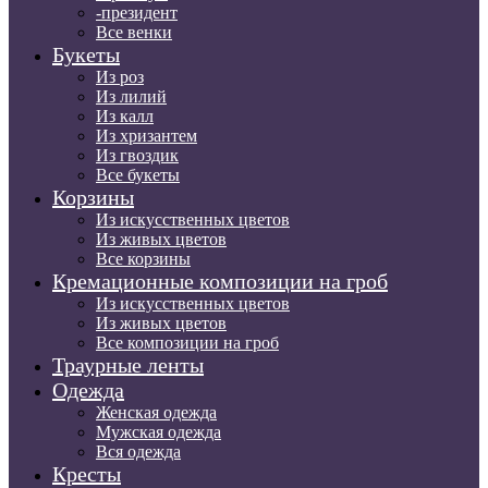
-президент
Все венки
Букеты
Из роз
Из лилий
Из калл
Из хризантем
Из гвоздик
Все букеты
Корзины
Из искусственных цветов
Из живых цветов
Все корзины
Кремационные композиции на гроб
Из искусственных цветов
Из живых цветов
Все композиции на гроб
Траурные ленты
Одежда
Женская одежда
Мужская одежда
Вся одежда
Кресты